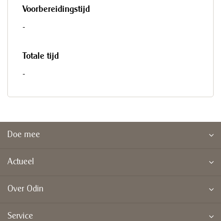
Voorbereidingstijd
-
Totale tijd
-
Doe mee
Actueel
Over Odin
Service