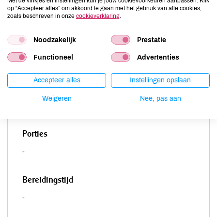
Met de vinkjes en instellingen kun je jouw cookievoorkeuren aanpassen. Klik
op “Accepteer alles” om akkoord te gaan met het gebruik van alle cookies,
zoals beschreven in onze
cookieverklaring
.
Noodzakelijk
Prestatie
De sinaasappelschijven op een ronde schaal leggen. Het
Functioneel
Advertenties
oranjebloesemwater erover schenken. Bestrooien met suiker en
kaneel. Laten rusten in de koelkast. Voor het serveren nog wat
kaneel erbij en garneren met een takje munt. Het klassieke
Accepteer alles
Instellingen opslaan
dessert in Marokko!
Weigeren
Nee, pas aan
Porties
-
Bereidingstijd
-