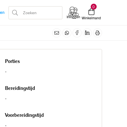
0
len
Inloggen
Winkelmand
Porties
-
Bereidingstijd
-
Voorbereidingstijd
-