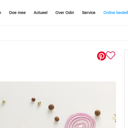
n
Doe mee
Actueel
Over Odin
Service
Online bestel