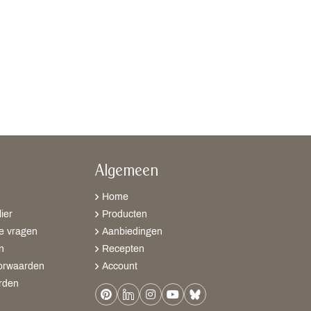
Algemeen
Home
ier
Producten
e vragen
Aanbiedingen
n
Recepten
orwaarden
Account
rden