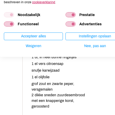
beschreven in onze
cookieverklaring
.
Noodzakelijk
Prestatie
Functioneel
Advertenties
Accepteer alles
Instellingen opslaan
Weigeren
Nee, pas aan
1 ui, in heel dunne ringetjes
1 el vers citroensap
snufje karwijzaad
1 el olijfolie
grof zout en zwarte peper,
versgemalen
2 dikke sneden zuurdesembrood
met een knapperige korst,
geroosterd