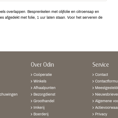
eels overlappen. Besprenkelen met olijfolie en citroensap en
es afgedekt met folie, 1 uur laten staan. Voor het serveren de
Over Odin
Service
Coöperatie
Contact
Winkels
Contactformul
Afhaalpunten
Meestgesteld
schuwingen
Bezorgdienst
Nieuwsbrieve
Groothandel
Algemene vo
Imkerij
Actievoorwaa
Boerderij
Privacy