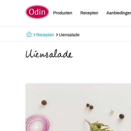
Producten
Recepten
Aanbiedinge
Recepten
Uiensalade
Uiensalade