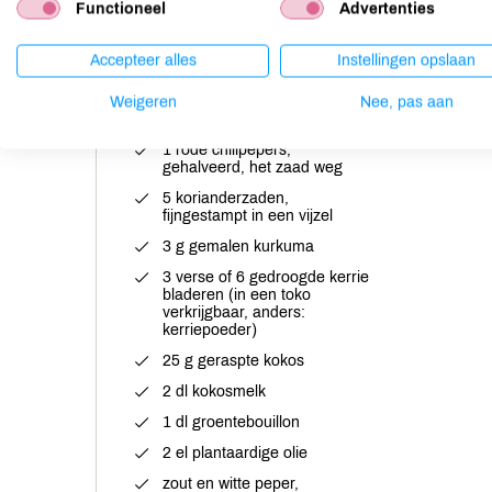
75 g groene paprika,
Functioneel
Advertenties
gehalveerd, zaad en
zaadlijsten weg, in ruitjes van
1 cm gesneden
Accepteer alles
Instellingen opslaan
50 g uien, fijngehakt
Weigeren
Nee, pas aan
1 teentje knoflook, fijngehakt
1 rode chilipepers,
gehalveerd, het zaad weg
5 korianderzaden,
fijngestampt in een vijzel
3 g gemalen kurkuma
3 verse of 6 gedroogde kerrie
bladeren (in een toko
verkrijgbaar, anders:
kerriepoeder)
25 g geraspte kokos
2 dl kokosmelk
1 dl groentebouillon
2 el plantaardige olie
zout en witte peper,