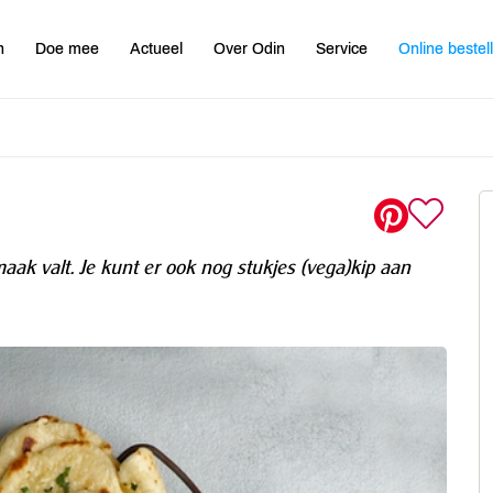
n
Doe mee
Actueel
Over Odin
Service
Online bestel
maak valt. Je kunt er ook nog stukjes (vega)kip aan