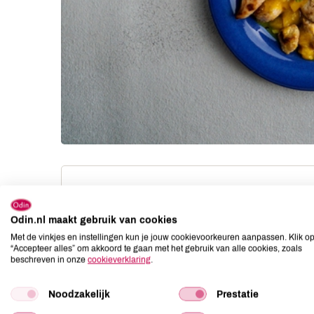
Ingrediënten
Odin.nl maakt gebruik van cookies
1 onrijpe mango, geschild met
dunschiller
Met de vinkjes en instellingen kun je jouw cookievoorkeuren aanpassen. Klik o
“Accepteer alles” om akkoord te gaan met het gebruik van alle cookies, zoals
in blokjes van 2 cm
beschreven in onze
cookieverklaring
.
250 g onrijpe bananen,
gepeld, in schuine plakjes van
Noodzakelijk
Prestatie
1 1/2 cm dik