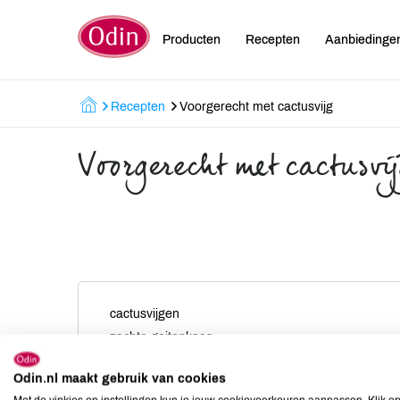
Producten
Recepten
Aanbiedinge
Recepten
Voorgerecht met cactusvijg
Voorgerecht met cactusvi
cactusvijgen
zachte geitenkaas
verse basilicum
Odin.nl maakt gebruik van cookies
honing