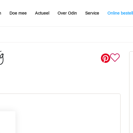
n
Doe mee
Actueel
Over Odin
Service
Online bestel
jg