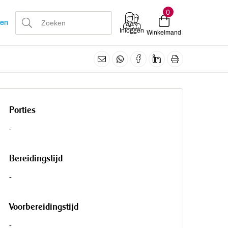
0
len
Inloggen
Winkelmand
Porties
-
Bereidingstijd
-
Voorbereidingstijd
-