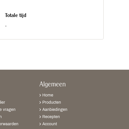
Totale tijd
-
Algemeen
Home
ier
Producten
e vragen
Aanbiedingen
n
Recepten
orwaarden
Account