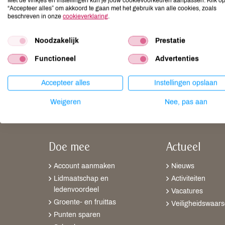
Met de vinkjes en instellingen kun je jouw cookievoorkeuren aanpassen. Klik o
“Accepteer alles” om akkoord te gaan met het gebruik van alle cookies, zoals
beschreven in onze
cookieverklaring
.
Geitenkaas zoals hij hoort te zijn: zacht en roomachtig 
Noodzakelijk
Prestatie
verse cactusvijg. Begeleid door een overheerlijke honing
Een “trendy gerechtje voor mensen die durven”!
Functioneel
Advertenties
Accepteer alles
Instellingen opslaan
Weigeren
Nee, pas aan
Doe mee
Actueel
Account aanmaken
Nieuws
Lidmaatschap en
Activiteiten
ledenvoordeel
Vacatures
Groente- en fruittas
Veiligheidswaar
Punten sparen