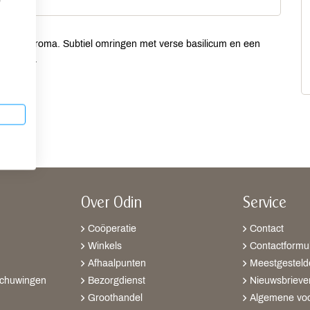
p
mild van aroma. Subtiel omringen met verse basilicum en een
dressing.
Over Odin
Service
Coöperatie
Contact
Winkels
Contactformul
Afhaalpunten
Meestgesteld
schuwingen
Bezorgdienst
Nieuwsbrieve
Groothandel
Algemene vo