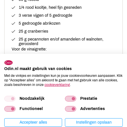
1/4 rood kooltje, heel fijn gesneden
3 verse vijgen of 5 gedroogde
5 gedroogde abrikozen
25 g cranberries
25 g pecannoten en/of amandelen of walnoten,
geroosterd
Voor de vinaigrette:
2 el amandelpasta
2 el olijfolie
Odin.nl maakt gebruik van cookies
1 1/2 el appelciderazijn
Met de vinkjes en instellingen kun je jouw cookievoorkeuren aanpassen. Klik
op “Accepteer alles” om akkoord te gaan met het gebruik van alle cookies,
1 el sesamolie
zoals beschreven in onze
cookieverklaring
.
1/2 el tamari
Noodzakelijk
Prestatie
Functioneel
Advertenties
Bereiding
Accepteer alles
Instellingen opslaan