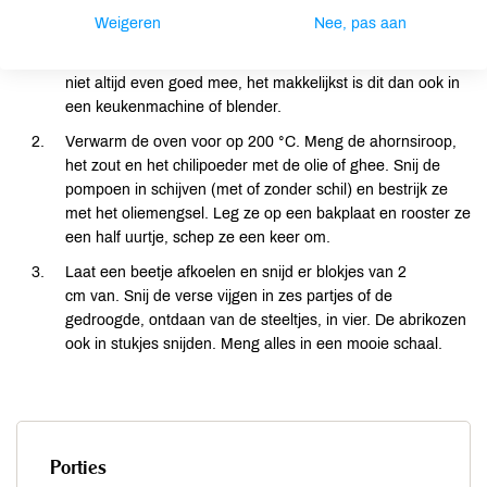
Weigeren
Nee, pas aan
Maak de vinaigrette: Meng alle ingrediënten daarvoor door
elkaar tot een romige vinaigrette. De amandelpasta werkt
niet altijd even goed mee, het makkelijkst is dit dan ook in
een keukenmachine of blender.
Verwarm de oven voor op 200 °C. Meng de ahornsiroop,
het zout en het chilipoeder met de olie of ghee. Snij de
pompoen in schijven (met of zonder schil) en bestrijk ze
met het oliemengsel. Leg ze op een bakplaat en rooster ze
een half uurtje, schep ze een keer om.
Laat een beetje afkoelen en snijd er blokjes van 2
cm van. Snij de verse vijgen in zes partjes of de
gedroogde, ontdaan van de steeltjes, in vier. De abrikozen
ook in stukjes snijden. Meng alles in een mooie schaal.
Porties