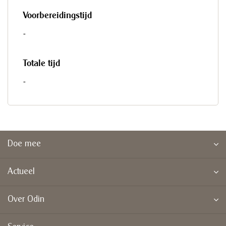
Voorbereidingstijd
-
Totale tijd
-
Doe mee
Actueel
Over Odin