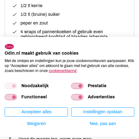
1/2 tl kerrie
1/2 tl (bruine) suiker
peper en zout
4 wraps of pannenkoeken of gebruik even
geblancheerd koolblad of blaadjes ijsbergsla
Odin.nl maakt gebruik van cookies
Met de vinkjes en instellingen kun je jouw cookievoorkeuren aanpassen. Klik
op “Accepteer alles” om akkoord te gaan met het gebruik van alle cookies,
Bereiding
zoals beschreven in onze
cookieverklaring
.
Snij de kool in reepjes
Noodzakelijk
Prestatie
Schil de mango en snij die ook in reepjes.
Functioneel
Advertenties
Verhit olie in een wok en bak de roerbakreepjes kort, al
Accepteer alles
Instellingen opslaan
omscheppend goudbruin.
Voeg de kool toe en roerbak 5 min. mee. Breng op smaak
Weigeren
Nee, pas aan
met de kruiden.