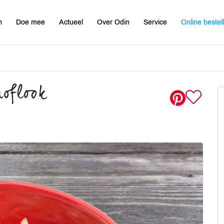
n
Doe mee
Actueel
Over Odin
Service
Online bestel
noflook