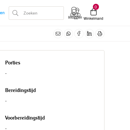
0
len
Inloggen
Winkelmand
Porties
-
Bereidingstijd
-
Voorbereidingstijd
-