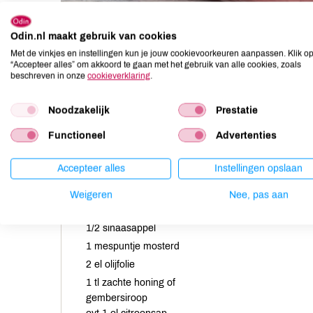
Odin.nl maakt gebruik van cookies
Met de vinkjes en instellingen kun je jouw cookievoorkeuren aanpassen. Klik o
“Accepteer alles” om akkoord te gaan met het gebruik van alle cookies, zoals
beschreven in onze
cookieverklaring
.
Noodzakelijk
Prestatie
Functioneel
Advertenties
1 kropje sla
Accepteer alles
Instellingen opslaan
1/2 paprika, in smalle reepjes
1 tomaat, in kleine stukjes
Weigeren
Nee, pas aan
2 teentjes knoflook, geperst
1/2 sinaasappel
1 mespuntje mosterd
2 el olijfolie
1 tl zachte honing of
gembersiroop