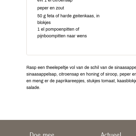
evt 1 el citroensap
peper en zout
50 g feta of harde geitenkaas, in
blokjes
1 el pompoenpitten of
pijnboompitten naar wens
Rasp een theelepeltje vol van de schil van de sinaasappel
sinaasappelsap, citroensap en honing of siroop, peper en
en meng er de paprikareepjes, stukjes tomaat, kaasblokje
salade.
Doe mee
Actueel