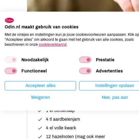
Odin.nl maakt gebruik van cookies
Met de vinkjes en instellingen kun je jouw cookievoorkeuren aanpassen. Klik o
“Accepteer alles” om akkoord te gaan met het gebruik van alle cookies, zoals
beschreven in onze
cookieverklaring
.
Noodzakelijk
Prestatie
Ingrediënten
Functioneel
Advertenties
4 plakken cake
Accepteer alles
Instellingen opslaan
1 appel
Weigeren
Nee, pas aan
1 el appeldiksap
1 el citroensap
4 tl aardbeienjam
4 el volle kwark
12 hazelnoten (mag ook meer