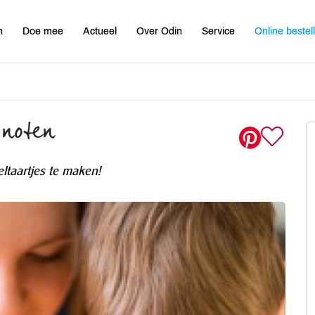
n
Doe mee
Actueel
Over Odin
Service
Online bestel
 noten
ltaartjes te maken!