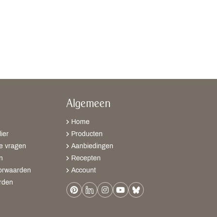
Algemeen
Home
ier
Producten
e vragen
Aanbiedingen
n
Recepten
orwaarden
Account
rden