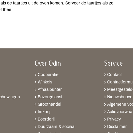
 als de taartjes uit de oven komen. Serveer de taartjes als ze
of thee.
Over Odin
Service
Coöperatie
Contact
Winkels
Contactformul
Afhaalpunten
Meestgesteld
schuwingen
Bezorgdienst
Nieuwsbrieve
Groothandel
Algemene vo
Imkerij
Actievoorwaa
Boerderij
Privacy
Duurzaam & sociaal
Disclaimer