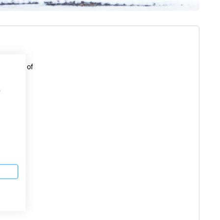
enstroop of
oop
ensap (of
p
pelsap)