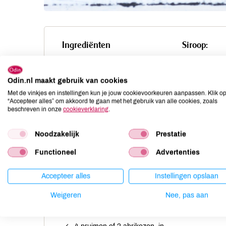
Ingrediënten
Siroop:
50 g (fijn) griesmeel
2 el keuk
ahornsir
Odin.nl maakt gebruik van cookies
25 g boter of margarine
1 el citro
Met de vinkjes en instellingen kun je jouw cookievoorkeuren aanpassen. Klik o
20 g basterdsuiker
sinaasap
“Accepteer alles” om akkoord te gaan met het gebruik van alle cookies, zoals
beschreven in onze
cookieverklaring
.
1/2 tl bakpoeder
1/2 zakje vanillesuiker
Noodzakelijk
Prestatie
snufje zout
Functioneel
Advertenties
evt. 1/2 tl geraspte
sinaasappelschil
1/2 kopje yoghurt
Accepteer alles
Instellingen opslaan
1 ei
Weigeren
Nee, pas aan
evt. 8 blanke amandelen, grof
gehakt