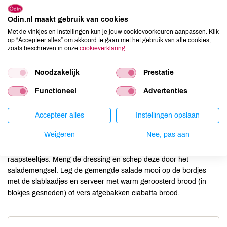
1 kopje gekookte rijst of bulgur, afgekoeld
Dressing:
Odin.nl maakt gebruik van cookies
2 el yoghurt en 1 el zure room of mayonaise
Met de vinkjes en instellingen kun je jouw cookievoorkeuren aanpassen. Klik
op “Accepteer alles” om akkoord te gaan met het gebruik van alle cookies,
1/2 tl mosterd
zoals beschreven in onze
cookieverklaring
.
evt 1 teentje knoflook, geperst
peper en zout
Noodzakelijk
Prestatie
Functioneel
Advertenties
Accepteer alles
Instellingen opslaan
Weigeren
Nee, pas aan
Drapeer de blaadjes sla op de bordjes. Meng de blokjes kaas met
noten, fruit, rijst of bulgur, bieslook, paprika, waterkers, rucola of
raapsteeltjes. Meng de dressing en schep deze door het
salademengsel. Leg de gemengde salade mooi op de bordjes
met de slablaadjes en serveer met warm geroosterd brood (in
blokjes gesneden) of vers afgebakken ciabatta brood.