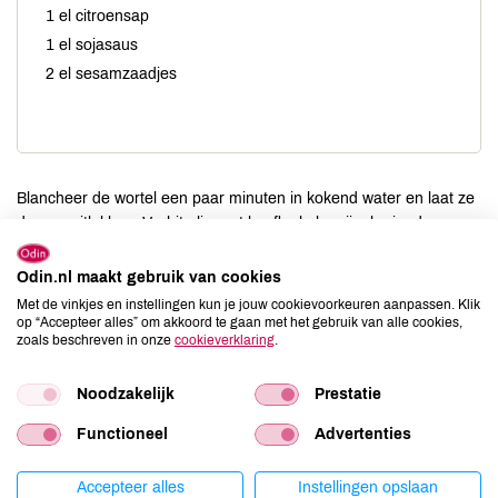
1 el citroensap
1 el sojasaus
2 el sesamzaadjes
Blancheer de wortel een paar minuten in kokend water en laat ze
daarna uitlekken. Verhit olie met knoflook, komijn, koriander en
cayennepeper en roerbak de schijfjes een aantal minuten. Voeg
een scheutje sesamolie, sesamzaadjes, sojasaus en citroensap
Odin.nl maakt gebruik van cookies
toe en laat het nog heel even op een klein pitje staan. Serveer dit
Met de vinkjes en instellingen kun je jouw cookievoorkeuren aanpassen. Klik
pittige gerecht met rijst, gierst of bulgur en geef er bijvoorbeeld
op “Accepteer alles” om akkoord te gaan met het gebruik van alle cookies,
zoals beschreven in onze
cookieverklaring
.
een verkoelend sausje bij van yoghurt of zure room met
fijngehakte pepermuntblaadjes en een snufje zout. Ook heerlijk
met komkommer-yoghurtsalade.
Noodzakelijk
Prestatie
Functioneel
Advertenties
Accepteer alles
Instellingen opslaan
Porties