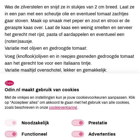
Was de zilverstelen en snijd ze in stukjes van 2 cm breed. Laat ze
in een pan met een scheutje olie en eventueel tomaat zachtjes
gaar stoven. Maak op smaak met peper en zout en strooi er de
geraspte kaas over. Laat de kaas een weinig smelten en serveer
het gerecht met rijst, pasta of aardappelen en eventueel een
(noten)sausje.
Variatie met olijven en gedroogde tomaat:
Voeg (knoflook)olijven en in reepjes gesneden gedroogde tomaat
aan het gerecht toe voor een Italiaans tintje.
Variatie maaltijd ovenschotel, lekker en gemakkelijk:
Kook pasta of aardappels beetgaar. Stoof de zilverstelen even
met olijfolie. Vet een ovenschaal in en leg er in laagjes de pasta of
Odin.nl maakt gebruik van cookies
plakjes aardappel, zilverstelen, eventueel tomaat, olijven en
Met de vinkjes en instellingen kun je jouw cookievoorkeuren aanpassen. Klik
geraspte kaas in. Bestrooi het geheel met geraspte kaas en zet
op “Accepteer alles” om akkoord te gaan met het gebruik van alle cookies,
de schotel ongeveer een half uur in een voorverwarmde oven op
zoals beschreven in onze
cookieverklaring
.
200°C.
Noodzakelijk
Prestatie
Functioneel
Advertenties