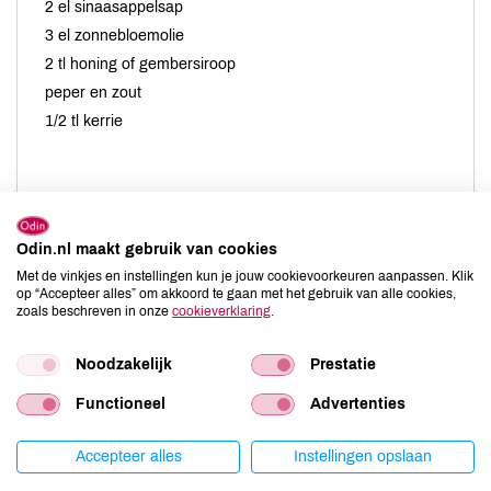
2 el sinaasappelsap
3 el zonnebloemolie
2 tl honing of gembersiroop
peper en zout
1/2 tl kerrie
Klop de dressing en meng deze door de geraspte wortel. Meng
Odin.nl maakt gebruik van cookies
de wortel met dressing door de sla of andijvie. Snijd de nectarine
Met de vinkjes en instellingen kun je jouw cookievoorkeuren aanpassen. Klik
in kleine stukjes. Schep de nectarine stukjes, stengel uitje en
op “Accepteer alles” om akkoord te gaan met het gebruik van alle cookies,
zoals beschreven in onze
cookieverklaring
.
rucola door de salade. Strooi er de pijnboompitten overheen en
serveer.
Noodzakelijk
Prestatie
Functioneel
Advertenties
Porties
Accepteer alles
Instellingen opslaan
-