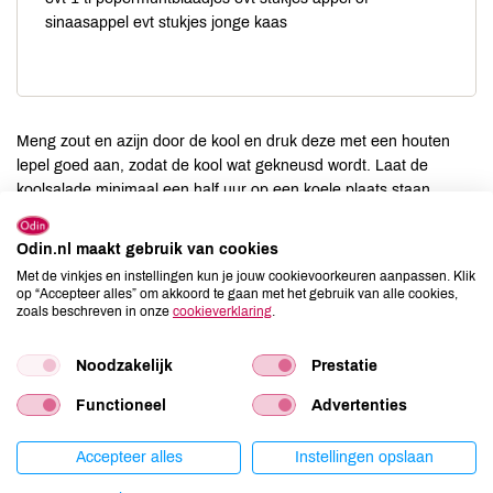
sinaasappel evt stukjes jonge kaas
Meng zout en azijn door de kool en druk deze met een houten
lepel goed aan, zodat de kool wat gekneusd wordt. Laat de
koolsalade minimaal een half uur op een koele plaats staan.
Meng de specerijen en fijn geknipte pepermuntblaadjes door de
zure room of crème fraîche en meng deze dressing, eventueel
Odin.nl maakt gebruik van cookies
met stukjes fruit en kaas, door de koolsalade.
Met de vinkjes en instellingen kun je jouw cookievoorkeuren aanpassen. Klik
op “Accepteer alles” om akkoord te gaan met het gebruik van alle cookies,
zoals beschreven in onze
cookieverklaring
.
Porties
Noodzakelijk
Prestatie
-
Functioneel
Advertenties
Accepteer alles
Instellingen opslaan
Bereidingstijd