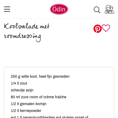
Koolsalade met
roomdressing
250 g witte kool, heel fijn gesneden
1/4 tl zout
scheutje azijn
80 ml zure room of crème fraîche
1/2 tl gemalen komijn
1/2 tl kerriepoeder
evt 1 tl pepermuntblaadjes evt stukjes appel of