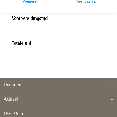
Weigeren
Nee, pas aan
-
Voorbereidingstijd
-
Totale tijd
-
Doe mee
Actueel
Over Odin