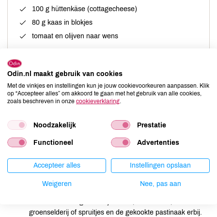
100 g hüttenkäse (cottagecheese)
80 g kaas in blokjes
tomaat en olijven naar wens
Odin.nl maakt gebruik van cookies
Met de vinkjes en instellingen kun je jouw cookievoorkeuren aanpassen. Klik
Bereiding
op “Accepteer alles” om akkoord te gaan met het gebruik van alle cookies,
zoals beschreven in onze
cookieverklaring
.
Borstel de pastinaak goed schoon en snij bruine stukken
schil weg.
Noodzakelijk
Prestatie
Snij de pastinaak in blokjes en kook die in water 10
Functioneel
Advertenties
min (niet te gaar).
Snij de gewassen groenselderij in smalle reepjes of snij de
Accepteer alles
Instellingen opslaan
schoongemaakte spruitjes in heel dunne plakjes.
Weigeren
Nee, pas aan
Roer de olie, yoghurt, de fijngesnipperde ui en de rozijnen
door elkaar. Voeg de blokjes kaas, hüttenkäse,
groenselderij of spruitjes en de gekookte pastinaak erbij.