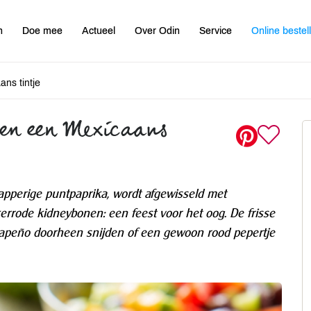
n
Doe mee
Actueel
Over Odin
Service
Online bestel
ns tintje
en een Mexicaans
pperige puntpaprika, wordt afgewisseld met
rrode kidneybonen: een feest voor het oog. De frisse
alapeño doorheen snijden of een gewoon rood pepertje