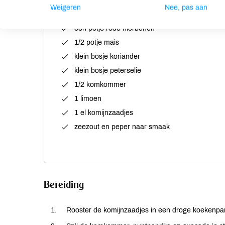
1 puntpaprika
Weigeren
Nee, pas aan
1 ui
een potje rode nierbonen
1/2 potje mais
klein bosje koriander
klein bosje peterselie
1/2 komkommer
1 limoen
1 el komijnzaadjes
zeezout en peper naar smaak
Bereiding
Rooster de komijnzaadjes in een droge koekenpan