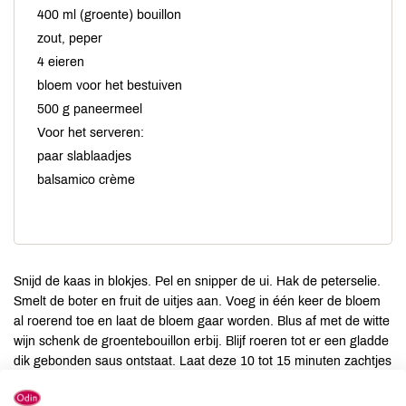
400 ml (groente) bouillon
zout, peper
4 eieren
bloem voor het bestuiven
500 g paneermeel
Voor het serveren:
paar slablaadjes
balsamico crème
Snijd de kaas in blokjes. Pel en snipper de ui. Hak de peterselie.
Smelt de boter en fruit de uitjes aan. Voeg in één keer de bloem
al roerend toe en laat de bloem gaar worden. Blus af met de witte
wijn schenk de groentebouillon erbij. Blijf roeren tot er een gladde
dik gebonden saus ontstaat. Laat deze 10 tot 15 minuten zachtjes
koken. Roer de kaas en de peterselie door de saus en neem de
pan van het vuur.