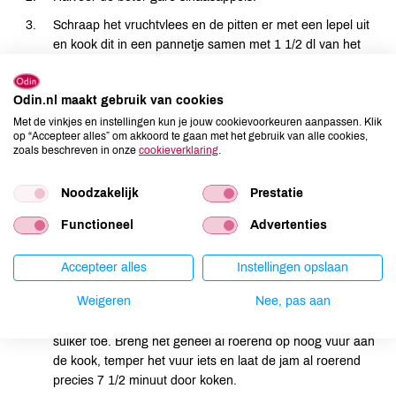
Schraap het vruchtvlees en de pitten er met een lepel uit
en kook dit in een pannetje samen met 1 1/2 dl van het
kookvocht uit de snelkookpan gedurende 10 minuten.
Snijd intussen de schillen overdwars in reepjes (Thick cut).
Odin.nl maakt gebruik van cookies
Giet het gekookte vruchtenpulp over in een fijnmazige
Met de vinkjes en instellingen kun je jouw cookievoorkeuren aanpassen. Klik
op “Accepteer alles” om akkoord te gaan met het gebruik van alle cookies,
bolzeef van kunststof en vang het vocht op in een kom.
zoals beschreven in onze
cookieverklaring
.
Druk het vruchtenpulp met de achterkant van een houten
lepel door een zeef. Schraap de verkregen lobbige massa
Noodzakelijk
Prestatie
goed van de onderkant van de zeef af en doe dit bij het
Functioneel
Advertenties
vocht in de kom.
Weeg de sinaasappelschillen en het verkregen lobbige
Accepteer alles
Instellingen opslaan
vruchtensap tezamen. Dit moet samen 625 gram zijn;
voeg desnoods wat extra kookvocht toe.
Weigeren
Nee, pas aan
Doe dit alles in een ruime pan en voeg grapefruitsap en
suiker toe. Breng het geheel al roerend op hoog vuur aan
de kook, temper het vuur iets en laat de jam al roerend
precies 7 1/2 minuut door koken.