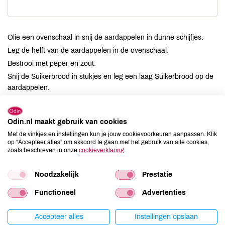
Olie een ovenschaal in snij de aardappelen in dunne schijfjes.
Leg de helft van de aardappelen in de ovenschaal.
Bestrooi met peper en zout.
Snij de Suikerbrood in stukjes en leg een laag Suikerbrood op de
aardappelen.
Leg de uien hierop.
Leg de rest van de aardappelschijfjes er over heen.
Odin.nl maakt gebruik van cookies
Bestrooi met peper en zout.
Met de vinkjes en instellingen kun je jouw cookievoorkeuren aanpassen. Klik
Schenk de melk over de aardappelen en plaats de schotel
op “Accepteer alles” om akkoord te gaan met het gebruik van alle cookies,
ongeveer 40'''' in de voorverwarmde oven (180°).
zoals beschreven in onze
cookieverklaring
.
Dek de schaal af met een deksel om de vermijden dat de
bovenkant verbrandt.
Noodzakelijk
Prestatie
Functioneel
Advertenties
Porties
Accepteer alles
Instellingen opslaan