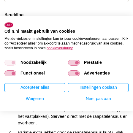
Bereiding
Pasta beetgaar koken volgens aanwijzingen op de
Odin.nl maakt gebruik van cookies
verpakking.
Met de vinkjes en instellingen kun je jouw cookievoorkeuren aanpassen. Klik
op “Accepteer alles” om akkoord te gaan met het gebruik van alle cookies,
Snij ondertussen de wortelvoetjes van de raapstelen, hak
zoals beschreven in onze
cookieverklaring
.
ze klein en was ze. Zet met het aanhangende water in een
pan op laag vuur en laat enkele minuten slinken.
Noodzakelijk
Prestatie
Ui in dunne ringen snijden en met knoflook fruiten in wat
Functioneel
Advertenties
olie.
Voeg de raapstelen toe en roer er de crème fraîche of
Accepteer alles
Instellingen opslaan
sojacuisine door.
Weigeren
Nee, pas aan
Breng op smaak met peper, zout en basilicum of pesto.
Giet de pasta af en schep er eetlepel olijfolie door (tegen
het vastplakken). Serveer direct met de raapstelensaus er
overheen.
Variatie extra lekker: door de raapstelensaus kunt u vlak