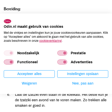
Bereiding:
Snijd de komkommer in stukjes. Eventueel kun je de
Odin.nl maakt gebruik van cookies
zaadlijsten verwijderen: snijd de komkommer over de
lengte doormidden en schraap met een lepel de
Met de vinkjes en instellingen kun je jouw cookievoorkeuren aanpassen. Klik
op “Accepteer alles” om akkoord te gaan met het gebruik van alle cookies,
zaadlijsten eruit. Snijd dan de twee helften in stukjes.
zoals beschreven in onze
cookieverklaring
.
Doe de yoghurt in een mengkom en voeg er 2 á 3 teentjes
fijngehakte knoflook aan toe.
Noodzakelijk
Prestatie
Voeg een el olijfolie toe.
Functioneel
Advertenties
Strooi een el verse of gedroogde dille over het mengsel.
Accepteer alles
Instellingen opslaan
Voeg tot slot het sap van een halve citroen toe (denk om
de pitjes) en als laatste meng je de komkommer door het
Weigeren
Nee, pas aan
yoghurtmengsel. Voeg naar smaak zout en peper toe.
Laat de tzatziki even staan in de koelkast. Het beste kun je
de tzatziki een avond van te voren maken. Zo trekken alle
smaken er goed in.