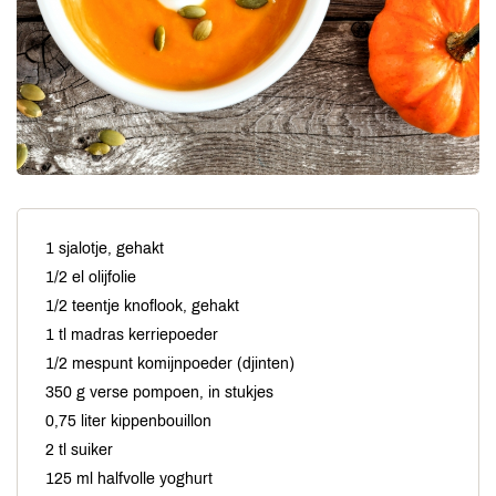
1 sjalotje, gehakt
1/2 el olijfolie
1/2 teentje knoflook, gehakt
1 tl madras kerriepoeder
1/2 mespunt komijnpoeder (djinten)
350 g verse pompoen, in stukjes
0,75 liter kippenbouillon
2 tl suiker
125 ml halfvolle yoghurt