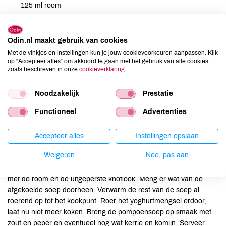
125 ml room
geperste knoflook naar smaak
koriander of peterselieblaadjes
Odin.nl maakt gebruik van cookies
Met de vinkjes en instellingen kun je jouw cookievoorkeuren aanpassen. Klik
op “Accepteer alles” om akkoord te gaan met het gebruik van alle cookies,
zoals beschreven in onze
cookieverklaring
.
Noodzakelijk
Prestatie
Bak de sjalotjes goudbruin in de olijfolie en voeg dan de gehakte
Functioneel
Advertenties
knoflook, kerrie en komijn toe. Bak het mengsel al roerend nog 1
minuut. Voeg de pompoen, de bouillon en de suiker toe. Breng de
soep tegen de kook aan en laat hem rustig pruttelen tot de
Accepteer alles
Instellingen opslaan
pompoen goed gaar is. Niet laten koken. Roer geregeld. Pureer
Weigeren
Nee, pas aan
de soep met een staafmixer en laat hem een kwartiertje afkoelen.
Laat de yoghurt op kamertemperatuur komen en roer hem glad
met de room en de uitgeperste knoflook. Meng er wat van de
afgekoelde soep doorheen. Verwarm de rest van de soep al
roerend op tot het kookpunt. Roer het yoghurtmengsel erdoor,
laat nu niet meer koken. Breng de pompoensoep op smaak met
zout en peper en eventueel nog wat kerrie en komijn. Serveer