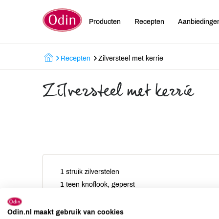
Producten
Recepten
Aanbiedinge
Recepten
Zilversteel met kerrie
Zilversteel met kerrie
1 struik zilverstelen
1 teen knoflook, geperst
2 el zonnebloemolie
1 tl kerriepoeder
Odin.nl maakt gebruik van cookies