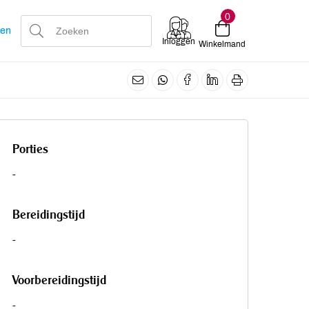
0
len
Inloggen
Winkelmand
Porties
-
Bereidingstijd
-
Voorbereidingstijd
-