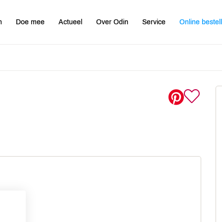
n
Doe mee
Actueel
Over Odin
Service
Online bestel