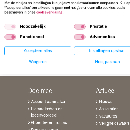
een scheutje water
Met de vinkjes en instellingen kun je jouw cookievoorkeuren aanpassen. Klik o
“Accepteer alles” om akkoord te gaan met het gebruik van alle cookies, zoals
beschreven in onze
cookieverklaring
.
Was de zilversteelbladeren in hun geheel. Snijd de witte
Noodzakelijk
Prestatie
Verwarm de olie en roerbak de witte stengels met knoflo
Functioneel
Advertenties
groente 5 min zacht koken. Voeg dan de groene bladeren
het gerecht met aardappelpuree, rijst of een andere gek
Accepteer alles
Instellingen opslaan
Weigeren
Nee, pas aan
Doe mee
Actueel
Account aanmaken
Nieuws
Lidmaatschap en
Activiteiten
ledenvoordeel
Vacatures
Groente- en fruittas
Veiligheidswaar
Punten sparen