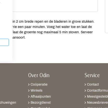
p
 stengels in 2 cm brede repen en de bladeren in grove stukken.
ok en kerrie een paar minuten. Voeg het water toe en laat de
 toe en laat de groente nog maximaal 5 min stoven. Serveer
ookte graansoort.
Over Odin
Service
Coöperatie
Contact
Winkels
Contactformul
Afhaalpunten
Meestgesteld
schuwingen
Bezorgdienst
Nieuwsbrieve