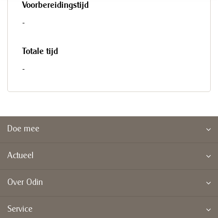
Voorbereidingstijd
-
Totale tijd
-
Doe mee
Actueel
Over Odin
Service