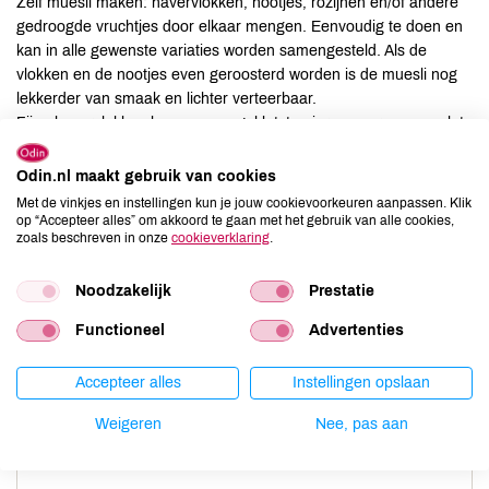
Zelf muesli maken: havervlokken, nootjes, rozijnen en/of andere
gedroogde vruchtjes door elkaar mengen. Eenvoudig te doen en
kan in alle gewenste variaties worden samengesteld. Als de
vlokken en de nootjes even geroosterd worden is de muesli nog
lekkerder van smaak en lichter verteerbaar.
Fijne havervlokken kunnen aan geklutste eieren voor een omelet
of pannenkoekbeslag worden toegevoegd.
Havervlokken in koekjes en in (appel)taartdeeg geven een
Odin.nl maakt gebruik van cookies
nootachtige smaak aan het gebak.
Met de vinkjes en instellingen kun je jouw cookievoorkeuren aanpassen. Klik
op “Accepteer alles” om akkoord te gaan met het gebruik van alle cookies,
zoals beschreven in onze
cookieverklaring
.
Porties
Noodzakelijk
Prestatie
Functioneel
Advertenties
-
Accepteer alles
Instellingen opslaan
Bereidingstijd
Weigeren
Nee, pas aan
-