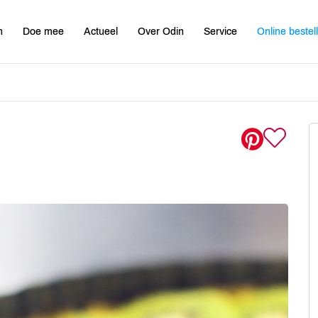
n
Doe mee
Actueel
Over Odin
Service
Online bestel