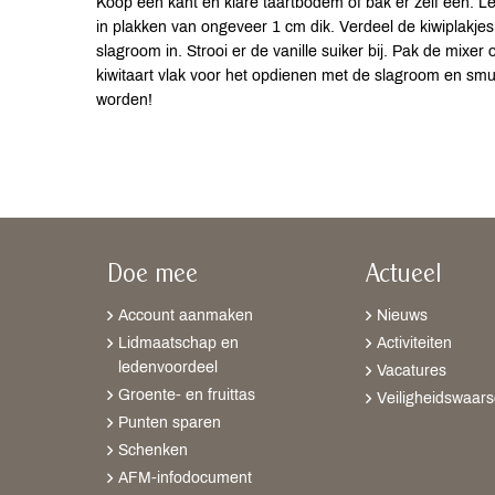
Koop een kant en klare taartbodem of bak er zelf een. Leg
in plakken van ongeveer 1 cm dik. Verdeel de kiwiplakj
slagroom in. Strooi er de vanille suiker bij. Pak de mixer 
kiwitaart vlak voor het opdienen met de slagroom en sm
worden!
Doe mee
Actueel
Account aanmaken
Nieuws
Lidmaatschap en
Activiteiten
ledenvoordeel
Vacatures
Groente- en fruittas
Veiligheidswaar
Punten sparen
Schenken
AFM-infodocument