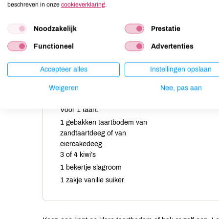
beschreven in onze
cookieverklaring
.
Noodzakelijk
Prestatie
Functioneel
Advertenties
Accepteer alles
Instellingen opslaan
Weigeren
Nee, pas aan
Voor 1 taart:
1 gebakken taartbodem van
zandtaartdeeg of van
eiercakedeeg
3 of 4 kiwi’s
1 bekertje slagroom
1 zakje vanille suiker