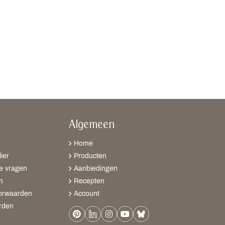
Algemeen
Home
ier
Producten
e vragen
Aanbiedingen
n
Recepten
orwaarden
Account
rden