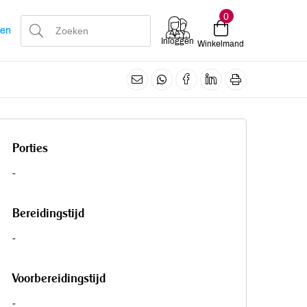
0
len
Inloggen
Winkelmand
Porties
-
Bereidingstijd
-
Voorbereidingstijd
-