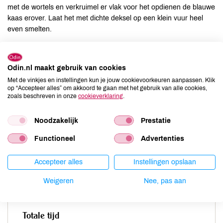
met de wortels en verkruimel er vlak voor het opdienen de blauwe
kaas erover. Laat het met dichte deksel op een klein vuur heel
even smelten.
Odin.nl maakt gebruik van cookies
Porties
Met de vinkjes en instellingen kun je jouw cookievoorkeuren aanpassen. Klik
op “Accepteer alles” om akkoord te gaan met het gebruik van alle cookies,
-
zoals beschreven in onze
cookieverklaring
.
Bereidingstijd
Noodzakelijk
Prestatie
Functioneel
Advertenties
-
Accepteer alles
Instellingen opslaan
Voorbereidingstijd
Weigeren
Nee, pas aan
-
Totale tijd