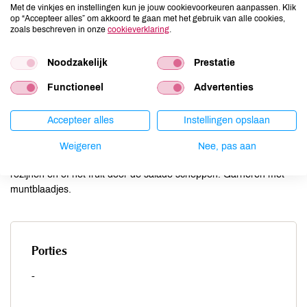
1/2 el honing
Met de vinkjes en instellingen kun je jouw cookievoorkeuren aanpassen. Klik
op “Accepteer alles” om akkoord te gaan met het gebruik van alle cookies,
zout en peper
zoals beschreven in onze
cookieverklaring
.
muntblaadjes
Noodzakelijk
Prestatie
Functioneel
Advertenties
Sla of andijvie wassen, droog slingeren in theedoek of
Accepteer alles
Instellingen opslaan
slacentrifuge en desgewenst in reepjes snijden. Dressing kloppen
van de ingrediënten en door de salade scheppen. Pijnboompitten
Weigeren
Nee, pas aan
goudgeel roosteren in een droge koekenpan en samen met de
rozijnen en of het fruit door de salade scheppen. Garneren met
muntblaadjes.
Porties
-