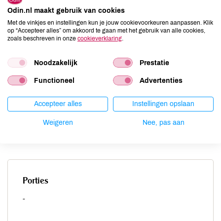
Odin.nl maakt gebruik van cookies
Met de vinkjes en instellingen kun je jouw cookievoorkeuren aanpassen. Klik
op “Accepteer alles” om akkoord te gaan met het gebruik van alle cookies,
zoals beschreven in onze
cookieverklaring
.
Fruit de ui in de olie en voeg daarna de gesneden prei, peper en
Noodzakelijk
Prestatie
zout en een mespuntje kaneel toe. Roerbak het mengsel een
Functioneel
Advertenties
paar minuten en voeg dan citroensap en water toe. Breng het
mengsel aan de kook en voeg de rijst toe. Kook het geheel gaar
in 15 tot 30 min (afhankelijk van de rijstsoort). Neem de pan van
Accepteer alles
Instellingen opslaan
het vuur en voeg stukjes appel toe die u door de prei-rijst roert.
Weigeren
Nee, pas aan
Indien u niet van rauwe appel houdt voegt u de appel tegelijk met
de prei toe.
Porties
-