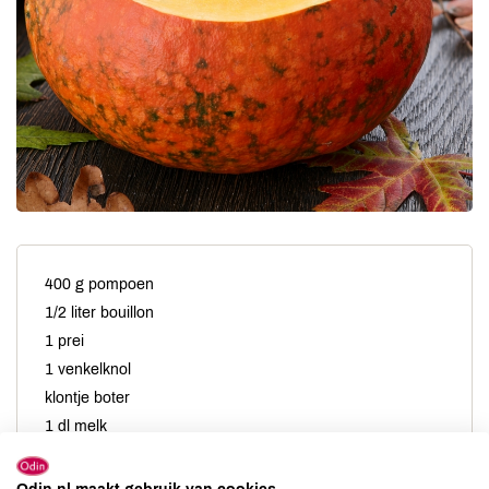
400 g pompoen
1/2 liter bouillon
1 prei
1 venkelknol
klontje boter
1 dl melk
1 el room geraspte Parmezaanse kaas
bieslook