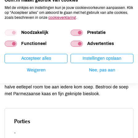
Odin.nl maakt gebruik van cookies
Met de vinkjes en instellingen kun je jouw cookievoorkeuren aanpassen. Klik
op “Accepteer alles” om akkoord te gaan met het gebruik van alle cookies,
zoals beschreven in onze
cookieverklaring
.
Noodzakelijk
Prestatie
Verwijder pitten en eventueel harde stukken schil van de
pompoen en snijd het vruchtvlees in stukjes. Maak de venkel
Functioneel
Advertenties
schoon en snijd de venkel in grote stukken. Kook de groenten
gaar in de bouillon. Pureer de pompoen-venkelmassa . Maak de
Accepteer alles
Instellingen opslaan
prei schoon en snijd deze in dunne ringen. Smelt de boter in een
pan en fruit de prei heel eventjes. Voeg de prei en de melk aan
Weigeren
Nee, pas aan
de pompoenmassa toe. Breng de soep aan de kook en laat haar
5 min op een laag vuur doorwarmen. Voeg voor het opdienen een
halve eetlepel room toe aan iedere kom soep. Bestrooi de soep
met Parmezaanse kaas en fijn geknipte bieslook.
Porties
-