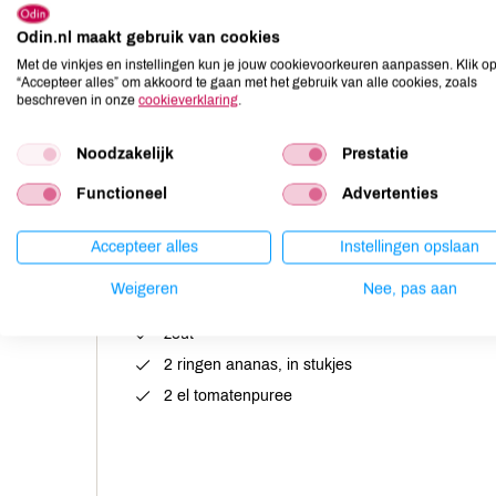
Odin.nl maakt gebruik van cookies
200 g gehakt
Met de vinkjes en instellingen kun je jouw cookievoorkeuren aanpassen. Klik o
2 knoflooktenen, geperst
“Accepteer alles” om akkoord te gaan met het gebruik van alle cookies, zoals
beschreven in onze
cookieverklaring
.
1 laurierblad
chilipoeder naar smaak
Noodzakelijk
Prestatie
olie, om in te bakken
Functioneel
Advertenties
350 g gekookte bruine bonen
of andere peulvruchten
Accepteer alles
Instellingen opslaan
250 g gesneden groenten,
bijvoorbeeld prei, ui en wortel
Weigeren
Nee, pas aan
1 tl paprikapoeder
zout
2 ringen ananas, in stukjes
2 el tomatenpuree