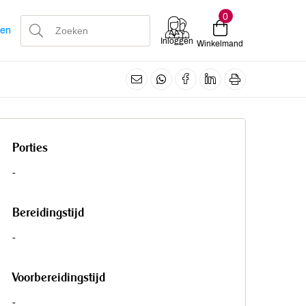
0
len
Inloggen
Winkelmand
Porties
-
Bereidingstijd
-
Voorbereidingstijd
-