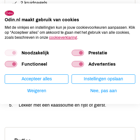
2 kruidnagels
verse fijngesneden bieslook
Odin.nl maakt gebruik van cookies
Met de vinkjes en instellingen kun je jouw cookievoorkeuren aanpassen. Klik
op “Accepteer alles” om akkoord te gaan met het gebruik van alle cookies,
zoals beschreven in onze
cookieverklaring
.
Rauwe bieten schillen, in blokjes snijden en in een laagje
water in 15 min gaar koken.
Noodzakelijk
Prestatie
Ui met zonnebloempitten in olijfolie bakken,
Functioneel
Advertenties
sinaasappelsap toevoegen en stukjes peer met de
kruidnagels toevoegen en 3 min stoven.
Accepteer alles
Instellingen opslaan
Blokjes biet toevoegen en nog 5 min stoven.
Weigeren
Nee, pas aan
Serveren met de verse bieslook.
Lekker met een kaassoufflé en rijst of gierst.