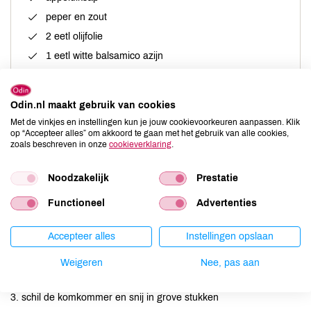
peper en zout
2 eetl olijfolie
1 eetl witte balsamico azijn
* kun je geen gele tomaten vinden, gebruik dat rode
ontvelde tomaten
Odin.nl maakt gebruik van cookies
Met de vinkjes en instellingen kun je jouw cookievoorkeuren aanpassen. Klik
op “Accepteer alles” om akkoord te gaan met het gebruik van alle cookies,
zoals beschreven in onze
cookieverklaring
.
Noodzakelijk
Prestatie
Functioneel
Advertenties
Bereiding
Accepteer alles
Instellingen opslaan
1. schil de ui en snij in halve ringen
Weigeren
Nee, pas aan
2. snij de tomaat in vieren
3. schil de komkommer en snij in grove stukken