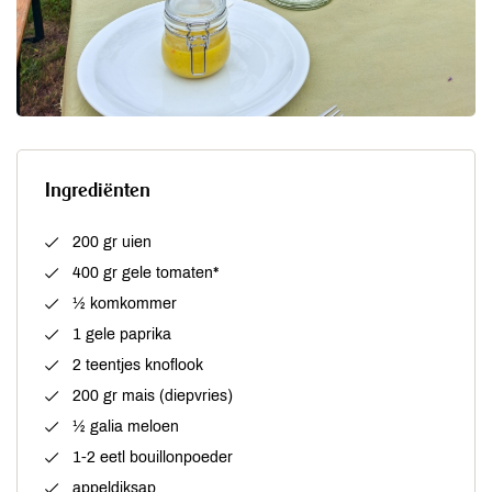
Ingrediënten
200 gr uien
400 gr gele tomaten*
½ komkommer
1 gele paprika
2 teentjes knoflook
200 gr mais (diepvries)
½ galia meloen
1-2 eetl bouillonpoeder
appeldiksap