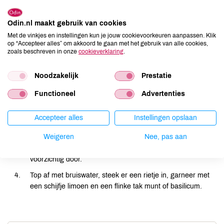
Odin.nl maakt gebruik van cookies
Met de vinkjes en instellingen kun je jouw cookievoorkeuren aanpassen. Klik
op “Accepteer alles” om akkoord te gaan met het gebruik van alle cookies,
Bereiding
zoals beschreven in onze
cookieverklaring
.
Maak de siroop: Breng het water met de suiker aan de
Noodzakelijk
Prestatie
kook. Haal van het vuur en voeg de kamillebloemetjes en
Functioneel
Advertenties
het citroensap toe.
Laat 10 minuten trekken, zeef het en schenk het in
Accepteer alles
Instellingen opslaan
een flesje. Laat koud worden.
Weigeren
Nee, pas aan
Vul een mooi glas met ijsblokjes. Voeg de afgekoelde
hibiscusthee, kamillesiroop en limoensap toe. Roer
voorzichtig door.
Top af met bruiswater, steek er een rietje in, garneer met
een schijfje limoen en een flinke tak munt of basilicum.