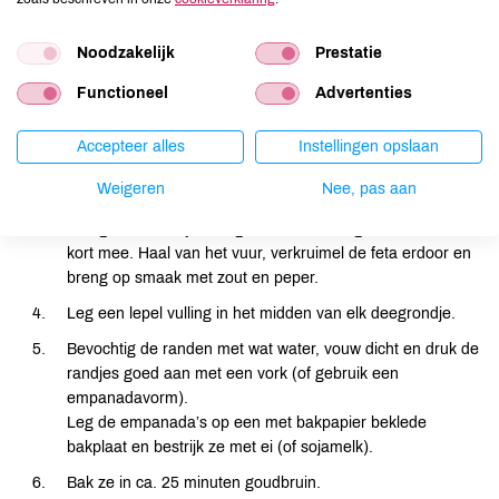
Verwarm de oven voor op 180 °C. Rol het quichedeeg uit
en steek hier rondjes van ca. 10 cm uit. Kneed de restjes
Noodzakelijk
Prestatie
deeg samen, rol uit en steek daar nog extra rondjes uit
(ongeveer 7 stuks totaal).
Functioneel
Advertenties
Snipper het sjalotje. Snij de bataat en paprika in kleine
blokjes en laat de maïs uitlekken.
Accepteer alles
Instellingen opslaan
Verhit een scheutje olie en fruit het sjalotje glazig. Voeg de
Weigeren
Nee, pas aan
bataat en paprika toe en bak ca. 7 minuten tot ze zacht en
licht goudbruin zijn. Voeg de maïs en oregano toe en bak
kort mee. Haal van het vuur, verkruimel de feta erdoor en
breng op smaak met zout en peper.
Leg een lepel vulling in het midden van elk deegrondje.
Bevochtig de randen met wat water, vouw dicht en druk de
randjes goed aan met een vork (of gebruik een
empanadavorm).
Leg de empanada’s op een met bakpapier beklede
bakplaat en bestrijk ze met ei (of sojamelk).
Bak ze in ca. 25 minuten goudbruin.