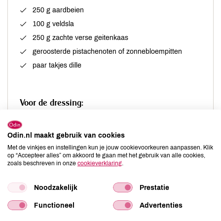
250 g aardbeien
100 g veldsla
250 g zachte verse geitenkaas
geroosterde pistachenoten of zonnebloempitten
paar takjes dille
Voor de dressing:
2 el vlierbloesemsiroop
Odin.nl maakt gebruik van cookies
1 tl mosterd
Met de vinkjes en instellingen kun je jouw cookievoorkeuren aanpassen. Klik
4 el olijfolie
op “Accepteer alles” om akkoord te gaan met het gebruik van alle cookies,
zoals beschreven in onze
cookieverklaring
.
1 el citroensap
zout en peper naar smaak
Noodzakelijk
Prestatie
Functioneel
Advertenties