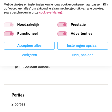
Bereiding
Met de vinkjes en instellingen kun je jouw cookievoorkeuren aanpassen. Klik
op “Accepteer alles” om akkoord te gaan met het gebruik van alle cookies,
zoals beschreven in onze
cookieverklaring
.
Lepel de passievruchtenpulp uit de schil.
Noodzakelijk
Prestatie
Haal de pitten uit de dadels.
Functioneel
Advertenties
Doe alles in een blender (of gebruik een staafmixer) en
mix tot een romige smoothie.
Accepteer alles
Instellingen opslaan
Als je 'm te dik vindt kun je er nog wat kokoswater of -melk
bijgieten.
Weigeren
Nee, pas aan
Steek er een takje munt in en een bamboe rietje en waan
je in tropische oorden.
Porties
2 porties