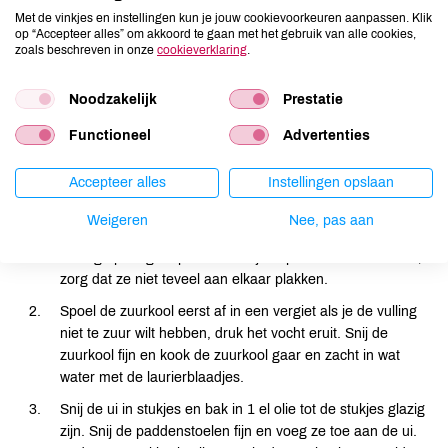
1 losgeklopt ei
Met de vinkjes en instellingen kun je jouw cookievoorkeuren aanpassen. Klik
100 g paneermeel
op “Accepteer alles” om akkoord te gaan met het gebruik van alle cookies,
zoals beschreven in onze
cookieverklaring
.
Noodzakelijk
Prestatie
Functioneel
Advertenties
Bereiding
Accepteer alles
Instellingen opslaan
Meng de ingrediënten voor de pannenkoeken tot een glad
beslag. Bak dunne pannenkoeken (van ongeveer 20 cm
Weigeren
Nee, pas aan
doorsnede) in een koekenpan in een beetje olie. Bak het
beslag op. Leg de pannenkoekjes op een bord voor later,
zorg dat ze niet teveel aan elkaar plakken.
Spoel de zuurkool eerst af in een vergiet als je de vulling
niet te zuur wilt hebben, druk het vocht eruit. Snij de
zuurkool fijn en kook de zuurkool gaar en zacht in wat
water met de laurierblaadjes.
Snij de ui in stukjes en bak in 1 el olie tot de stukjes glazig
zijn. Snij de paddenstoelen fijn en voeg ze toe aan de ui.