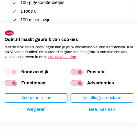
100 g gekookte bietjes
1 rode ui
100 ml rijstazijn
2 el suiker of honing
½ komkommer
Odin.nl maakt gebruik van cookies
100 g mango
Met de vinkjes en instellingen kun je jouw cookievoorkeuren aanpassen. Klik
op “Accepteer alles” om akkoord te gaan met het gebruik van alle cookies,
50 g blauwe bessen
zoals beschreven in onze
cookieverklaring
.
100 g gerookte zalm
sausje: 50 ml sojasaus (tamari)-1 el
Noodzakelijk
Prestatie
geroosterde sesamolie
Functioneel
Advertenties
evt. wasabi
lente-ui
Accepteer alles
Instellingen opslaan
kiemen
Weigeren
Nee, pas aan
sesamzaad