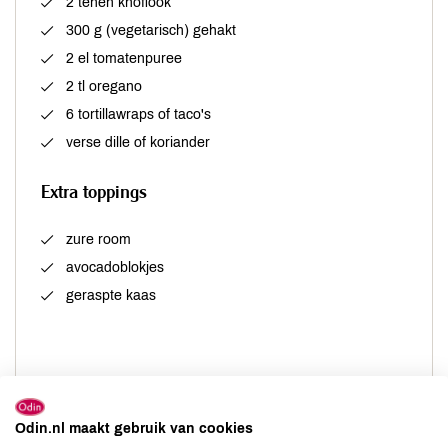
2 tenen knoflook
300 g (vegetarisch) gehakt
2 el tomatenpuree
2 tl oregano
6 tortillawraps of taco's
verse dille of koriander
Extra toppings
zure room
avocadoblokjes
geraspte kaas
Odin.nl maakt gebruik van cookies
Bereiding