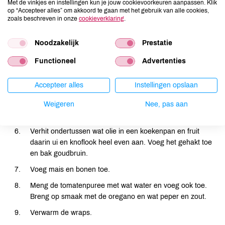
Met de vinkjes en instellingen kun je jouw cookievoorkeuren aanpassen. Klik
op “Accepteer alles” om akkoord te gaan met het gebruik van alle cookies,
Verwarm de oven voor op 200 graden.
zoals beschreven in onze
cookieverklaring
.
Was en schil de zoete bataat en snij in kleine blokjes, zo'n
Noodzakelijk
Prestatie
1-2 cm groot.
Snij de paprika in niet te kleine stukken.
Functioneel
Advertenties
Meng bataat en paprika in een kom met kokosolie of
Accepteer alles
Instellingen opslaan
olijfolie, komijnpoeder, paprikapoeder en zout en peper.
Spreid uit op bakpapier op een bakplaat en schuif in de
Weigeren
Nee, pas aan
oven, rooster ongeveer 15 minuten.
Verhit ondertussen wat olie in een koekenpan en fruit
daarin ui en knoflook heel even aan. Voeg het gehakt toe
en bak goudbruin.
Voeg mais en bonen toe.
Meng de tomatenpuree met wat water en voeg ook toe.
Breng op smaak met de oregano en wat peper en zout.
Verwarm de wraps.