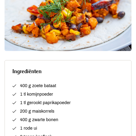
Ingrediënten
400 g zoete bataat
1 tl komijnpoeder
1 tl gerookt paprikapoeder
200 g maiskorrels
400 g zwarte bonen
1 rode ui