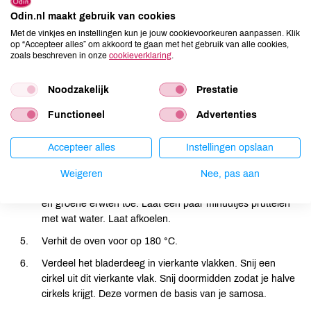
Odin.nl maakt gebruik van cookies
Met de vinkjes en instellingen kun je jouw cookievoorkeuren aanpassen. Klik
Bereiding
op “Accepteer alles” om akkoord te gaan met het gebruik van alle cookies,
zoals beschreven in onze
cookieverklaring
.
Snijd de aardappels in kleine blokjes en kook gaar.
Noodzakelijk
Prestatie
Verhit in een koekenpan de zaden tot de geur vrij komt.
Stamp de kruiden fijn in een vijzel.
Functioneel
Advertenties
Bak de fijngestampte kruiden met de fijngesneden
Accepteer alles
Instellingen opslaan
knoflook, gember en verse koriander in wat olie. Voeg
peper en zout toe naar smaak.
Weigeren
Nee, pas aan
Voeg aan het kruidenmengsel de aardappels, kikkererwten
en groene erwten toe. Laat een paar minuutjes pruttelen
met wat water. Laat afkoelen.
Verhit de oven voor op 180 °C.
Verdeel het bladerdeeg in vierkante vlakken. Snij een
cirkel uit dit vierkante vlak. Snij doormidden zodat je halve
cirkels krijgt. Deze vormen de basis van je samosa.