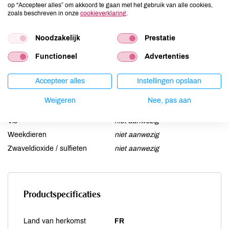
op “Accepteer alles” om akkoord te gaan met het gebruik van alle cookies,
Lactose
aanwezig
zoals beschreven in onze
cookieverklaring
.
Lupine
niet aanwezig
Noodzakelijk
Prestatie
Mosterd
niet aanwezig
Noten
niet aanwezig
Functioneel
Advertenties
Schaaldieren
niet aanwezig
Selderij
niet aanwezig
Accepteer alles
Instellingen opslaan
Sesam
niet aanwezig
Weigeren
Nee, pas aan
Soja
niet aanwezig
Vis
niet aanwezig
Weekdieren
niet aanwezig
Zwaveldioxide / sulfieten
niet aanwezig
Productspecificaties
Land van herkomst
FR