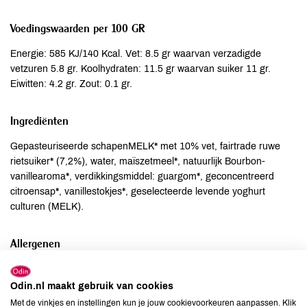
Voedingswaarden per 100 GR
Energie: 585 KJ/140 Kcal. Vet: 8.5 gr waarvan verzadigde
vetzuren 5.8 gr. Koolhydraten: 11.5 gr waarvan suiker 11 gr.
Eiwitten: 4.2 gr. Zout: 0.1 gr.
Ingrediënten
Gepasteuriseerde schapenMELK* met 10% vet, fairtrade ruwe
rietsuiker* (7,2%), water, maïszetmeel*, natuurlijk Bourbon-
vanillearoma*, verdikkingsmiddel: guargom*, geconcentreerd
citroensap*, vanillestokjes*, geselecteerde levende yoghurt
culturen (MELK).
Allergenen
Aardnoten
niet aanwezig
Odin.nl maakt gebruik van cookies
Ei
niet aanwezig
Met de vinkjes en instellingen kun je jouw cookievoorkeuren aanpassen. Klik
Gluten
niet aanwezig