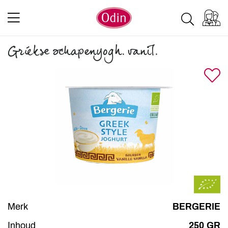
Griekse schapenyogh. vanil.
Merk
BERGERIE
Inhoud
250 GR