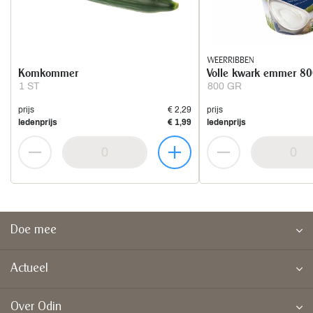
WEERRIBBEN
Komkommer
Volle kwark emmer 80
1 ST
800 GR
prijs
€ 2,29
prijs
ledenprijs
€ 1,99
ledenprijs
Doe mee
Actueel
Over Odin