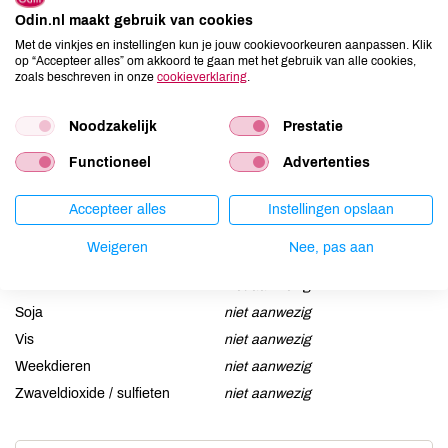
Allergenen
Odin.nl maakt gebruik van cookies
Met de vinkjes en instellingen kun je jouw cookievoorkeuren aanpassen. Klik
Aardnoten
niet aanwezig
op “Accepteer alles” om akkoord te gaan met het gebruik van alle cookies,
Ei
niet aanwezig
zoals beschreven in onze
cookieverklaring
.
Gluten
kan bevatten
Noodzakelijk
Prestatie
Lactose
aanwezig
Lupine
niet aanwezig
Functioneel
Advertenties
Mosterd
niet aanwezig
Noten
Accepteer alles
niet aanwezig
Instellingen opslaan
Schaaldieren
niet aanwezig
Weigeren
Nee, pas aan
Selderij
niet aanwezig
Sesam
niet aanwezig
Soja
niet aanwezig
Vis
niet aanwezig
Weekdieren
niet aanwezig
Zwaveldioxide / sulfieten
niet aanwezig