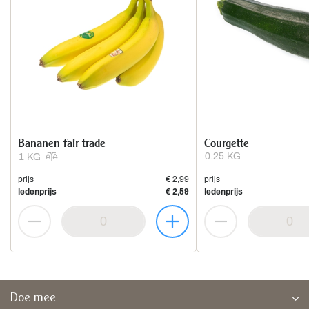
Bananen fair trade
Courgette
0.25 KG
1 KG
prijs
€ 2,99
prijs
ledenprijs
€ 2,59
ledenprijs
Doe mee