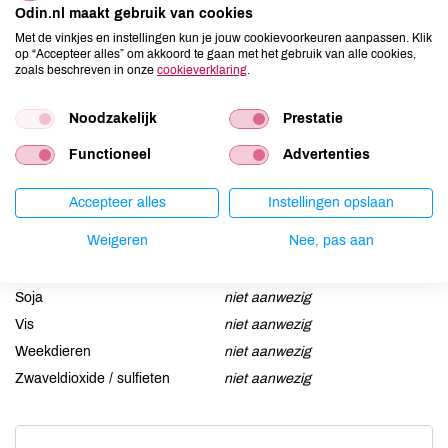
Odin.nl maakt gebruik van cookies
Aardnoten
niet aanwezig
Met de vinkjes en instellingen kun je jouw cookievoorkeuren aanpassen. Klik
op “Accepteer alles” om akkoord te gaan met het gebruik van alle cookies,
Ei
niet aanwezig
zoals beschreven in onze
cookieverklaring
.
Gluten
niet aanwezig
Lactose
aanwezig
Noodzakelijk
Prestatie
Lupine
niet aanwezig
Functioneel
Advertenties
Mosterd
niet aanwezig
Noten
niet aanwezig
Accepteer alles
Instellingen opslaan
Schaaldieren
niet aanwezig
Weigeren
Nee, pas aan
Selderij
niet aanwezig
Sesam
niet aanwezig
Soja
niet aanwezig
Vis
niet aanwezig
Weekdieren
niet aanwezig
Zwaveldioxide / sulfieten
niet aanwezig