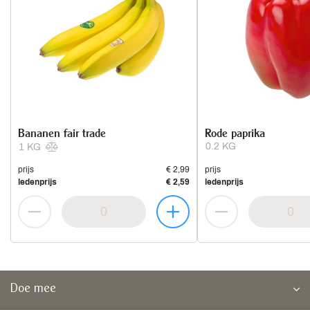
Bananen fair trade
Rode paprika
0.2 KG
1 KG
prijs
€ 2,99
prijs
ledenprijs
€ 2,59
ledenprijs
Doe mee