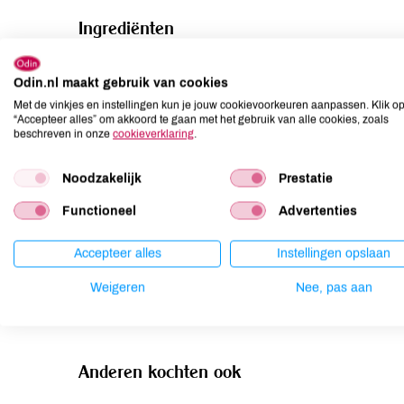
Ingrediënten
SCHAPEN- en GEITENMELK* (97,6%), zout (2,4%), gistcu
Odin.nl maakt gebruik van cookies
Allergenen
Met de vinkjes en instellingen kun je jouw cookievoorkeuren aanpassen. Klik o
“Accepteer alles” om akkoord te gaan met het gebruik van alle cookies, zoals
beschreven in onze
cookieverklaring
.
Aardnoten
niet aanwezig
Ei
niet aanwezig
Noodzakelijk
Prestatie
Gluten
niet aanwezig
Functioneel
Advertenties
Lactose
aanwezig
Lupine
niet aanwezig
Accepteer alles
Instellingen opslaan
Mosterd
niet aanwezig
Weigeren
Nee, pas aan
Noten
niet aanwezig
Anderen kochten ook