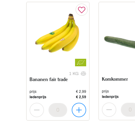
1 KG
Komkommer
Bananen fair trade
prijs
prijs
€ 2,99
ledenprijs
ledenprijs
€ 2,59