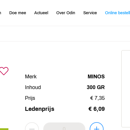
n
Doe mee
Actueel
Over Odin
Service
Online bestel
Merk
MINOS
Inhoud
300 GR
Prijs
€ 7,35
Ledenprijs
€ 6,09