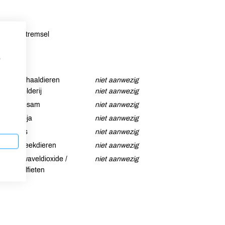
ltuur, stremsel
p
Schaaldieren
niet aanwezig
Selderij
niet aanwezig
Sesam
niet aanwezig
Soja
niet aanwezig
Vis
niet aanwezig
Weekdieren
niet aanwezig
Zwaveldioxide /
niet aanwezig
sulfieten