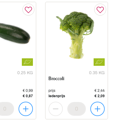
0.25 KG
0.35 KG
Broccoli
€ 0,99
prijs
€ 2,44
€ 0,87
ledenprijs
€ 2,09