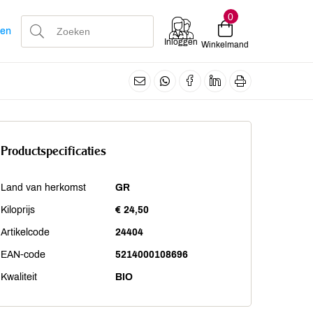
0
len
Inloggen
Winkelmand
Productspecificaties
Land van herkomst
GR
Kiloprijs
€ 24,50
Artikelcode
24404
EAN-code
5214000108696
Kwaliteit
BIO