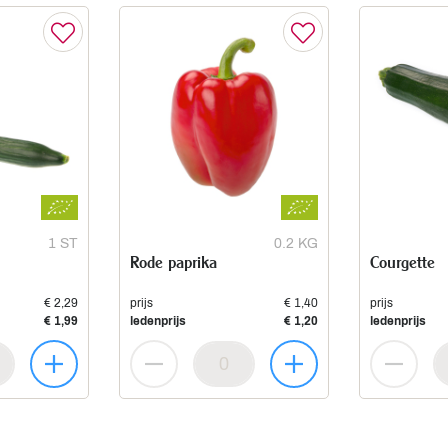
1 ST
0.2 KG
Rode paprika
Courgette
€ 2,29
prijs
€ 1,40
prijs
€ 1,99
ledenprijs
€ 1,20
ledenprijs