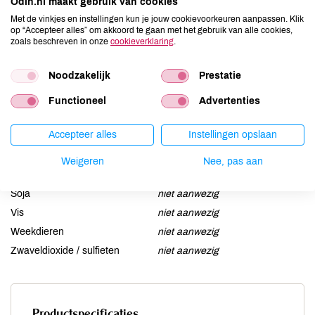
Odin.nl maakt gebruik van cookies
Aardnoten
niet aanwezig
Met de vinkjes en instellingen kun je jouw cookievoorkeuren aanpassen. Klik
Ei
niet aanwezig
op “Accepteer alles” om akkoord te gaan met het gebruik van alle cookies,
zoals beschreven in onze
cookieverklaring
.
Gluten
niet aanwezig
Lactose
aanwezig
Noodzakelijk
Prestatie
Lupine
niet aanwezig
Functioneel
Advertenties
Mosterd
niet aanwezig
Noten
niet aanwezig
Accepteer alles
Instellingen opslaan
Schaaldieren
niet aanwezig
Selderij
niet aanwezig
Weigeren
Nee, pas aan
Sesam
niet aanwezig
Soja
niet aanwezig
Vis
niet aanwezig
Weekdieren
niet aanwezig
Zwaveldioxide / sulfieten
niet aanwezig
Productspecificaties