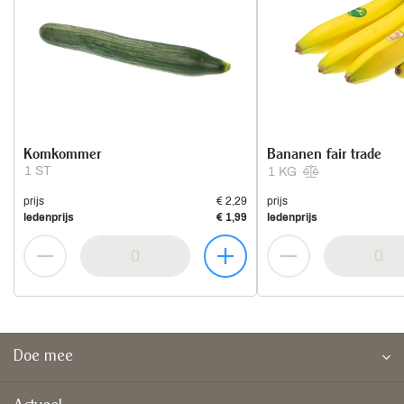
Komkommer
Bananen fair trade
1 ST
1 KG
prijs
€ 2,29
prijs
ledenprijs
€ 1,99
ledenprijs
Doe mee