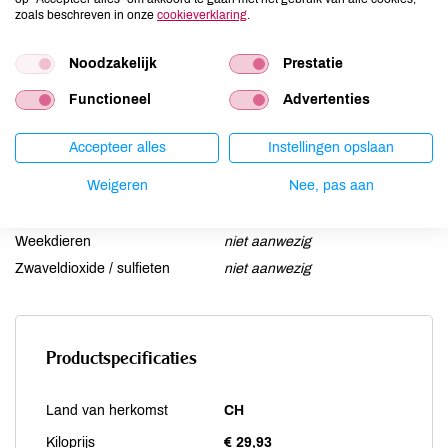
Lactose
niet aanwezig
zoals beschreven in onze
cookieverklaring
.
Lupine
niet aanwezig
Mosterd
niet aanwezig
Noodzakelijk
Prestatie
Noten
niet aanwezig
Functioneel
Advertenties
Schaaldieren
niet aanwezig
Selderij
niet aanwezig
Accepteer alles
Instellingen opslaan
Sesam
niet aanwezig
Weigeren
Nee, pas aan
Soja
aanwezig
Vis
niet aanwezig
Weekdieren
niet aanwezig
Zwaveldioxide / sulfieten
niet aanwezig
Productspecificaties
Land van herkomst
CH
Kiloprijs
€ 29,93