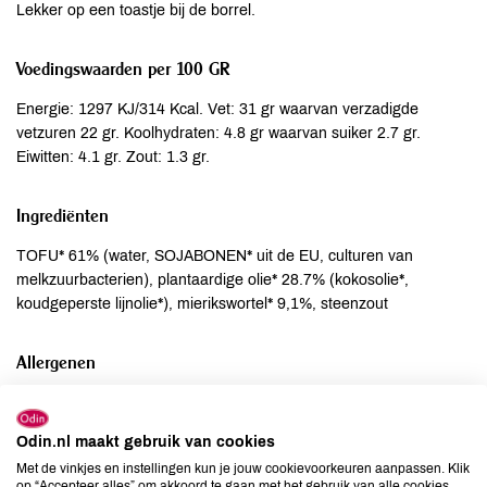
Lekker op een toastje bij de borrel.
Voedingswaarden per 100 GR
Energie: 1297 KJ/314 Kcal. Vet: 31 gr waarvan verzadigde
vetzuren 22 gr. Koolhydraten: 4.8 gr waarvan suiker 2.7 gr.
Eiwitten: 4.1 gr. Zout: 1.3 gr.
Ingrediënten
TOFU* 61% (water, SOJABONEN* uit de EU, culturen van
melkzuurbacterien), plantaardige olie* 28.7% (kokosolie*,
koudgeperste lijnolie*), mierikswortel* 9,1%, steenzout
Allergenen
Aardnoten
niet aanwezig
Ei
niet aanwezig
Odin.nl maakt gebruik van cookies
Gluten
niet aanwezig
Met de vinkjes en instellingen kun je jouw cookievoorkeuren aanpassen. Klik
op “Accepteer alles” om akkoord te gaan met het gebruik van alle cookies,