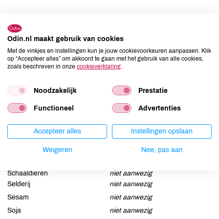
Ingrediënten
rauwe koeMELK*, zuursel, dierlijk stremsel, zout - eetbare korst
Odin.nl maakt gebruik van cookies
Met de vinkjes en instellingen kun je jouw cookievoorkeuren aanpassen. Klik
op “Accepteer alles” om akkoord te gaan met het gebruik van alle cookies,
Allergenen
zoals beschreven in onze
cookieverklaring
.
Aardnoten
niet aanwezig
Noodzakelijk
Prestatie
Ei
niet aanwezig
Gluten
niet aanwezig
Functioneel
Advertenties
Lactose
aanwezig
Accepteer alles
Instellingen opslaan
Lupine
niet aanwezig
Mosterd
niet aanwezig
Weigeren
Nee, pas aan
Noten
niet aanwezig
Schaaldieren
niet aanwezig
Selderij
niet aanwezig
Sesam
niet aanwezig
Soja
niet aanwezig