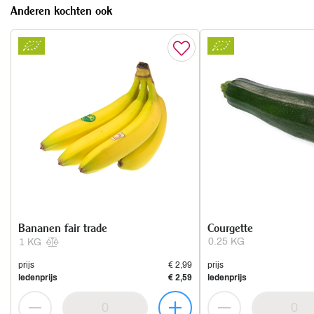
Anderen kochten ook
Bananen fair trade
Courgette
0.25 KG
1 KG
prijs
€ 2,99
prijs
ledenprijs
€ 2,59
ledenprijs