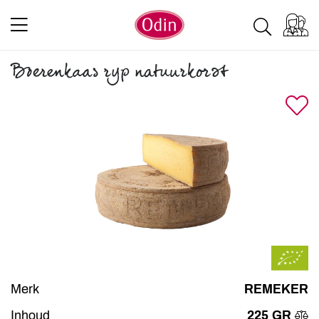
Boerenkaas ryp natuurkorst
Merk
REMEKER
Inhoud
225 GR