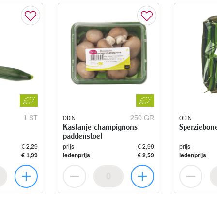
1 ST
ODIN
250 GR
ODIN
Kastanje champignons
Sperziebon
paddenstoel
€ 2,29
prijs
€ 2,99
prijs
€ 1,99
ledenprijs
€ 2,59
ledenprijs