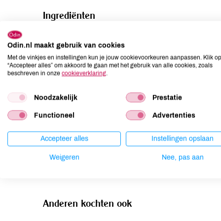
Ingrediënten
koeMELK*, WALNOTEN*(5%), zout, zuursel, microbieel s
Odin.nl maakt gebruik van cookies
Allergenen
Met de vinkjes en instellingen kun je jouw cookievoorkeuren aanpassen. Klik o
“Accepteer alles” om akkoord te gaan met het gebruik van alle cookies, zoals
beschreven in onze
cookieverklaring
.
Aardnoten
kan bevatten
Ei
kan bevatten
Noodzakelijk
Prestatie
Gluten
kan bevatten
Functioneel
Advertenties
Lactose
aanwezig
Lupine
kan bevatten
Accepteer alles
Instellingen opslaan
Mosterd
kan bevatten
Weigeren
Nee, pas aan
Noten
aanwezig
Anderen kochten ook