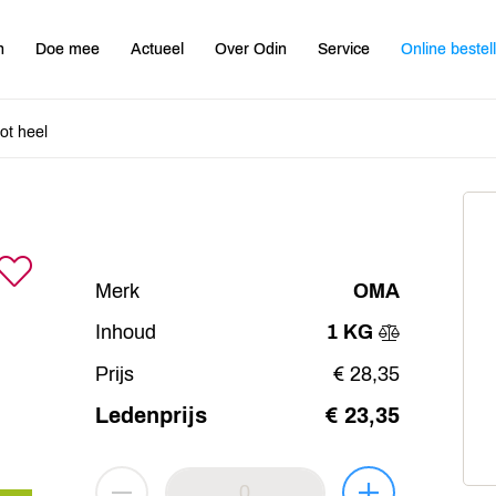
n
Doe mee
Actueel
Over Odin
Service
Online bestel
ot heel
Merk
OMA
Inhoud
1 KG
Prijs
€ 28,35
Ledenprijs
€ 23,35