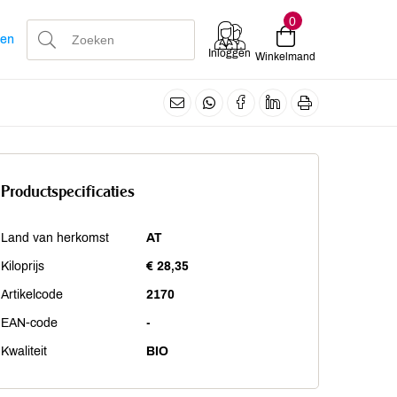
0
len
Inloggen
Winkelmand
Productspecificaties
Land van herkomst
AT
Kiloprijs
€ 28,35
Artikelcode
2170
EAN-code
-
Kwaliteit
BIO