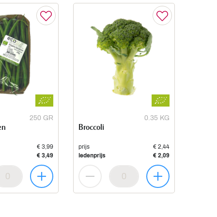
250 GR
0.35 KG
en
Broccoli
€ 3,99
prijs
€ 2,44
€ 3,49
ledenprijs
€ 2,09