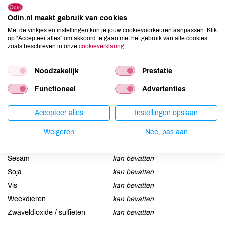
Odin.nl maakt gebruik van cookies
Allergenen
Met de vinkjes en instellingen kun je jouw cookievoorkeuren aanpassen. Klik
op “Accepteer alles” om akkoord te gaan met het gebruik van alle cookies,
Aardnoten
kan bevatten
zoals beschreven in onze
cookieverklaring
.
Ei
kan bevatten
Gluten
kan bevatten
Noodzakelijk
Prestatie
Lactose
aanwezig
Functioneel
Advertenties
Lupine
kan bevatten
Mosterd
kan bevatten
Accepteer alles
Instellingen opslaan
Noten
kan bevatten
Weigeren
Nee, pas aan
Schaaldieren
kan bevatten
Selderij
kan bevatten
Sesam
kan bevatten
Soja
kan bevatten
Vis
kan bevatten
Weekdieren
kan bevatten
Zwaveldioxide / sulfieten
kan bevatten