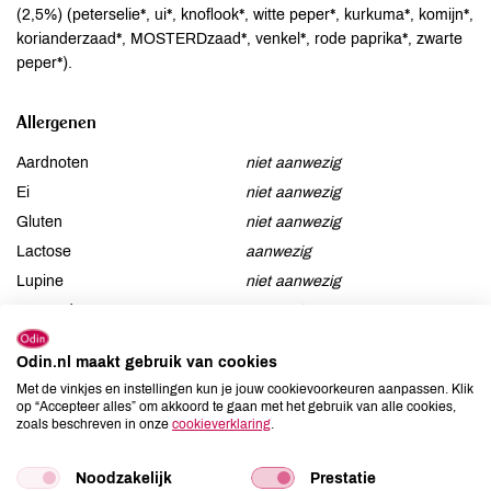
(2,5%) (peterselie*, ui*, knoflook*, witte peper*, kurkuma*, komijn*,
korianderzaad*, MOSTERDzaad*, venkel*, rode paprika*, zwarte
peper*).
Allergenen
Aardnoten
niet aanwezig
Ei
niet aanwezig
Gluten
niet aanwezig
Lactose
aanwezig
Lupine
niet aanwezig
Mosterd
aanwezig
Noten
niet aanwezig
Odin.nl maakt gebruik van cookies
Schaaldieren
niet aanwezig
Met de vinkjes en instellingen kun je jouw cookievoorkeuren aanpassen. Klik
Selderij
niet aanwezig
op “Accepteer alles” om akkoord te gaan met het gebruik van alle cookies,
Sesam
niet aanwezig
zoals beschreven in onze
cookieverklaring
.
Soja
niet aanwezig
Noodzakelijk
Prestatie
Vis
niet aanwezig