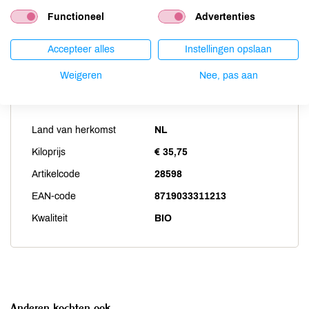
Weekdieren
niet aanwezig
Functioneel
Advertenties
Zwaveldioxide / sulfieten
niet aanwezig
Accepteer alles
Instellingen opslaan
Weigeren
Nee, pas aan
Productspecificaties
Land van herkomst
NL
Kiloprijs
€ 35,75
Artikelcode
28598
EAN-code
8719033311213
Kwaliteit
BIO
Anderen kochten ook